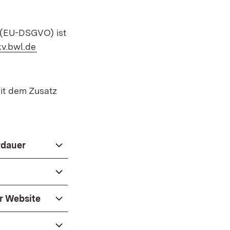
 (EU-DSGVO) ist
(Öffnet in neuem Fenster)
kv.bwl.de
it dem Zusatz
rdauer
r Website