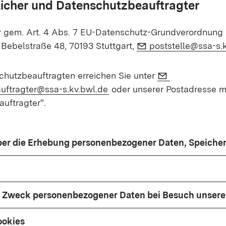
icher und Datenschutzbeauftragter
r gem. Art. 4 Abs. 7 EU-Datenschutz-Grundverordnung
E-Mail:
 Bebelstraße 48, 70193 Stuttgart,
poststelle@ssa-s.
E-Mail:
hutzbeauftragten erreichen Sie unter
(Öffnet in neuem Fenster)
uftragter@ssa-s.kv.bwl.de
oder unserer Postadresse m
uftragter".
ber die Erhebung personenbezogener Daten, Speiche
 Zweck personenbezogener Daten bei Besuch unsere
ookies