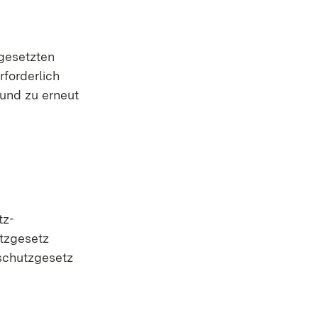
gesetzten
forderlich
 und zu erneut
tz-
tzgesetz
schutzgesetz