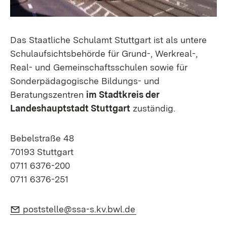
Das Staatliche Schulamt Stuttgart ist als untere
Schulaufsichtsbehörde für Grund-, Werkreal-,
Real- und Gemeinschaftsschulen sowie für
Sonderpädagogische Bildungs- und
Beratungszentren
im Stadtkreis der
Landeshauptstadt Stuttgart
zuständig.
Bebelstraße 48
70193 Stuttgart
0711 6376-200
0711 6376-251
E-Mail:
(Öffnet in neuem Fens
poststelle@ssa-s.kv.bwl.de